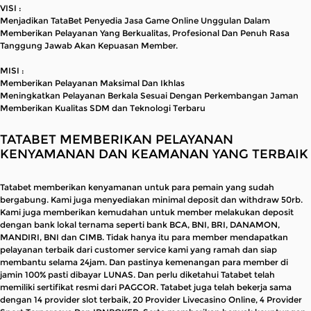
VISI :
Menjadikan TataBet Penyedia Jasa Game Online Unggulan Dalam
Memberikan Pelayanan Yang Berkualitas, Profesional Dan Penuh Rasa
Tanggung Jawab Akan Kepuasan Member.
MISI :
Memberikan Pelayanan Maksimal Dan Ikhlas
Meningkatkan Pelayanan Berkala Sesuai Dengan Perkembangan Jaman
Memberikan Kualitas SDM dan Teknologi Terbaru
TATABET MEMBERIKAN PELAYANAN
KENYAMANAN DAN KEAMANAN YANG TERBAIK
Tatabet memberikan kenyamanan untuk para pemain yang sudah
bergabung. Kami juga menyediakan minimal deposit dan withdraw 50rb.
Kami juga memberikan kemudahan untuk member melakukan deposit
dengan bank lokal ternama seperti bank BCA, BNI, BRI, DANAMON,
MANDIRI, BNI dan CIMB. Tidak hanya itu para member mendapatkan
pelayanan terbaik dari customer service kami yang ramah dan siap
membantu selama 24jam. Dan pastinya kemenangan para member di
jamin 100% pasti dibayar LUNAS. Dan perlu diketahui Tatabet telah
memiliki sertifikat resmi dari PAGCOR. Tatabet juga telah bekerja sama
dengan 14 provider slot terbaik, 20 Provider Livecasino Online, 4 Provider