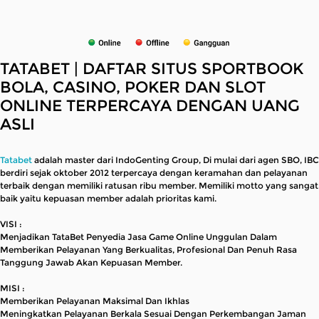
TATABET | DAFTAR SITUS SPORTBOOK
BOLA, CASINO, POKER DAN SLOT
ONLINE TERPERCAYA DENGAN UANG
ASLI
Tatabet
adalah master dari IndoGenting Group, Di mulai dari agen SBO, IBC
berdiri sejak oktober 2012 terpercaya dengan keramahan dan pelayanan
terbaik dengan memiliki ratusan ribu member. Memiliki motto yang sangat
baik yaitu kepuasan member adalah prioritas kami.
VISI :
Menjadikan TataBet Penyedia Jasa Game Online Unggulan Dalam
Memberikan Pelayanan Yang Berkualitas, Profesional Dan Penuh Rasa
Tanggung Jawab Akan Kepuasan Member.
MISI :
Memberikan Pelayanan Maksimal Dan Ikhlas
Meningkatkan Pelayanan Berkala Sesuai Dengan Perkembangan Jaman